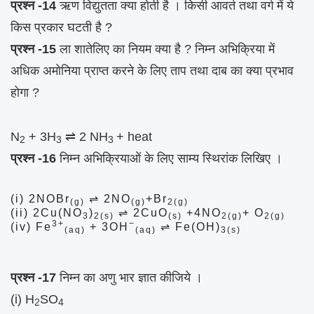
प्रश्न -14
ऋण विद्युतता क्या होती है । किसी आवर्त तथा वर्ग में ये
किस प्रकार घटती है ?
प्रश्न -15
ला शातेलिए का नियम क्या है ? निम्न अभिक्रिया में
अधिक अमोनिया प्राप्त करने के लिए ताप तथा दाब का क्या प्रभाव
होगा ?
N
+ 3H
⇌ 2 NH
+ heat
2
3
3
प्रश्न -16
निम्न अभिक्रियाओं के लिए साम्य स्थिरांक लिखिए ।
(i) 2NOBr
⇌ 2NO
+Br
(g)
(g)
2(g)
(ii) 2Cu(NO
)
⇌ 2CuO
+4NO
+ O
3
2(s)
(s)
2(g)
2(g)
3+
−
(iv) Fe
+ 3OH
⇌ Fe(OH)
(aq)
(aq)
3(s)
प्रश्न -17
निम्न का अणु भार ज्ञात कीजिये ।
(i) H
SO
2
4