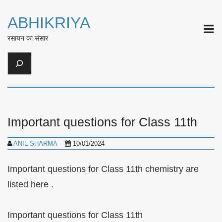
ABHIKRIYA
ME
रसायन का संसार
Search
Important questions for Class 11th
ANIL SHARMA
10/01/2024
Important questions for Class 11th chemistry are
listed here .
Important questions for Class 11th