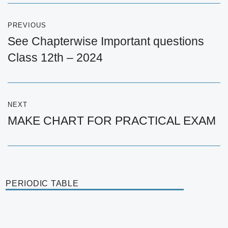
Post
PREVIOUS
navigation
See Chapterwise Important questions
Previous
Class 12th – 2024
post:
NEXT
MAKE CHART FOR PRACTICAL EXAM
Next
post:
PERIODIC TABLE