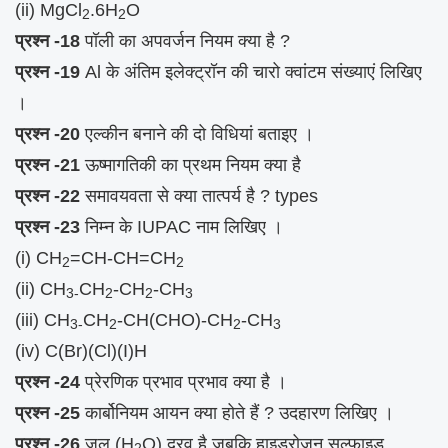
(ii) MgCl
.6H
O
2
2
प्रश्न -18
पॉली का अपवर्जन नियम क्या है ?
प्रश्न -19
Al के अंतिम इलेक्ट्रॉन की चारो क्वांटम संख्याएं लिखिए
।
प्रश्न -20
एल्कीन बनाने की दो विधियां बताइए ।
प्रश्न -21
ऊष्मागतिकी का प्रथम नियम क्या है
प्रश्न -22
समावयवता से क्या तात्पर्य है ? types
प्रश्न -23
निम्न के IUPAC नाम लिखिए ।
(i) CH
=CH-CH=CH
2
2
(ii) CH
CH
-CH
-CH
3-
2
2
3
(iii) CH
CH
-CH(CHO)-CH
-CH
3-
2
2
3
(iv) C(Br)(Cl)(I)H
प्रश्न -24
प्रेरणिक प्रभाव प्रभाव क्या है ।
प्रश्न -25
कार्बोनियम आयन क्या होते हैं ? उदहारण लिखिए ।
प्रश्न -26
जल (H
O) द्रव है जबकि हाइड्रोजन सल्फाइड