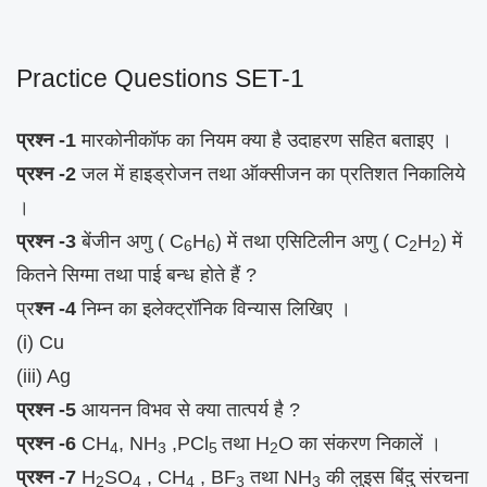
Practice Questions SET-1
प्रश्न -1
मारकोनीकॉफ का नियम क्या है उदाहरण सहित बताइए ।
प्रश्न -2
जल में हाइड्रोजन तथा ऑक्सीजन का प्रतिशत निकालिये
।
प्रश्न -3
बेंजीन अणु ( C
H
) में तथा एसिटिलीन अणु ( C
H
) में
6
6
2
2
कितने सिग्मा तथा पाई बन्ध होते हैं ?
प्र
श्न -4
निम्न का इलेक्ट्रॉनिक विन्यास लिखिए ।
(i) Cu
(iii) Ag
प्रश्न -5
आयनन विभव से क्या तात्पर्य है ?
प्रश्न -6
CH
, NH
,PCl
तथा H
O का संकरण निकालें ।
4
3
5
2
प्रश्न -7
H
SO
, CH
, BF
तथा NH
की लुइस बिंदु संरचना
2
4
4
3
3