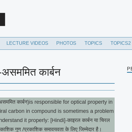
rch
LECTURE VIDEOS
PHOTOS
TOPICS
TOPICS2
ममित कार्बन
P
ममित कार्बन)is responsible for optical property in
hiral carbon in compound is sometimes a problem
derstand it properly: [Hindi]-काइरल कार्बन या चिरल
प्रकाशिक गुण /प्रकाशिक समावयवता के लिए जिम्मेदार है।