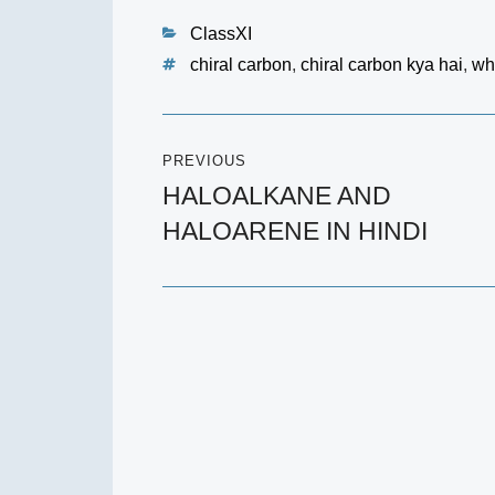
Categories
ClassXI
Tags
chiral carbon
,
chiral carbon kya hai
,
wha
Post
PREVIOUS
navigation
HALOALKANE AND
Previous
HALOARENE IN HINDI
post: