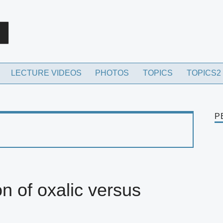
rch
LECTURE VIDEOS
PHOTOS
TOPICS
TOPICS2
P
on of oxalic versus