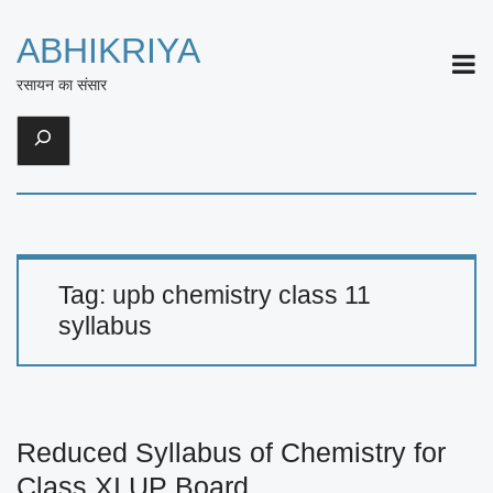
ABHIKRIYA
ME
रसायन का संसार
Search
Tag:
upb chemistry class 11
syllabus
Reduced Syllabus of Chemistry for
Class XI UP Board