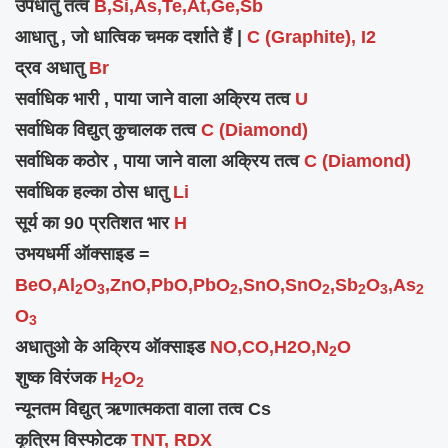
उपधातु तत्व
B,Si,As,Te,At,Ge,Sb
आधातु , जो धात्विक चमक दर्शाते हैं |
C (Graphite), I2
द्रव अधातु
Br
सर्वाधिक भारी , पाया जाने वाला अक्रिय तत्व
U
सर्वाधिक
विद्युत्
कुचालक तत्व
C (Diamond)
सर्वाधिक कठोर , पाया जाने वाला अक्रिय तत्व
C (Diamond)
सर्वाधिक हल्का ठोस धातु
Li
सूर्य का 90 प्रतिशत भार
H
उभयधर्मी ऑक्साइड =
BeO,Al
O
,ZnO,PbO,PbO
,SnO,SnO
,Sb
O
,As
2
3
2
2
2
3
2
O
3
अधातुओ के अक्रिय ऑक्साइड
NO,CO,H2O,N
O
2
शुष्क विरंजक
H
O
2
2
न्यूनतम विद्युत् ऋणात्मकता वाला तत्व Cs
कृत्रिम विस्फोटक
TNT, RDX