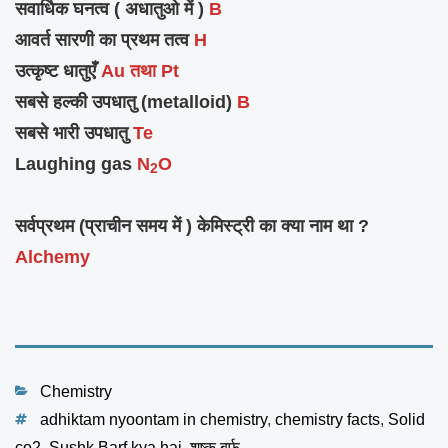
सवार्धिक घनत्व ( अधातुओ में )
B
आवर्त सारणी का
प्रथम
तत्व
H
उत्कृष्ट धातुएँ
Au तथा Pt
सबसे हल्की उपधातु (metalloid)
B
सबसे भारी उपधातु
Te
Laughing gas
N
O
2
सर्वप्रथम (प्राचीन समय में ) केमिस्ट्री का क्या नाम था ?
Alchemy
Categories
Chemistry
Tags
adhiktam nyoontam in chemistry
,
chemistry facts
,
Solid
co2
,
Sushk Barf kya hai
,
शुष्क बर्फ